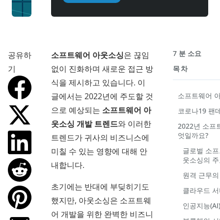
7 분 소요
공유하
소프트웨어 아웃소싱
은 끊임
기
없이 진화하며 새로운 접근 방
목차
식을 제시하고 있습니다. 이
글에서는 2022년에 주도할 것
소프트웨어 
으로 예상되는
소프트웨어 아
코로나19 팬
웃소싱 개발 트렌드
와 이러한
2022년 소
엇일까요?
트렌드가 귀사의 비즈니스에
미칠 수 있는 영향에 대해 안
글로벌 소프
웃소싱의 주
내합니다.
원격 근무의
초기에는 반대에 부딪히기도
클라우드 서
했지만, 아웃소싱은 소프트웨
인공지능(AI
어 개발을 위한 완벽한 비즈니