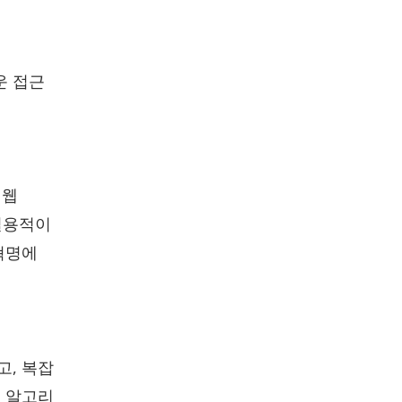
운 접근
 웹
실용적이
혁명에
고, 복잡
, 알고리