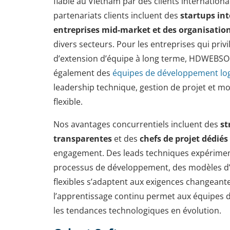
fiable au Vietnam par des clients internation
partenariats clients incluent des
startups int
entreprises mid-market et des organisation
divers secteurs. Pour les entreprises qui priv
d’extension d’équipe à long terme, HDWEBS
également des
équipes de développement log
leadership technique, gestion de projet et m
flexible.
Nos avantages concurrentiels incluent des
st
transparentes
et des
chefs de projet dédiés
engagement. Des leads techniques expérimen
processus de développement, des modèles 
flexibles s’adaptent aux exigences changeante
l’apprentissage continu permet aux équipes d
les tendances technologiques en évolution.