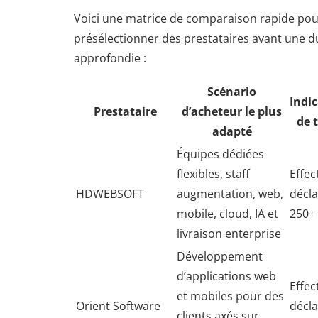
Voici une matrice de comparaison rapide pou
présélectionner des prestataires avant une du
approfondie :
Scénario
Indi
Prestataire
d’acheteur le plus
de t
adapté
Équipes dédiées
flexibles, staff
Effect
HDWEBSOFT
augmentation, web,
décla
mobile, cloud, IA et
250+
livraison enterprise
Développement
d’applications web
Effect
et mobiles pour des
Orient Software
décla
clients axés sur