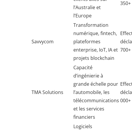
350+
l’Australie et
l’Europe
Transformation
numérique, fintech,
Effect
Savvycom
plateformes
décla
enterprise, IoT, IA et
700+
projets blockchain
Capacité
d’ingénierie à
grande échelle pour
Effect
TMA Solutions
l’automobile, les
décla
télécommunications
000+
et les services
financiers
Logiciels