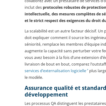
collaborez avec un prestataire de services d’ou
inclut des
protocoles robustes de protection
intellectuelle, des mesures complètes de s
et le strict respect des exigences du droit d
La scalabilité est un autre facteur décisif. Un 
doit expliquer comment il source les ingénieur
séniorité, remplace les membres d’équipe ind
augmente la capacité sans perturber votre feui
vous avez besoin à la fois d’une extension d’é
livraison de bout en bout, comparez l’outstaf
services d’externalisation logicielle
plus large
le modèle.
Assurance qualité et standar
développement
Les processus QA distinguent les prestataire