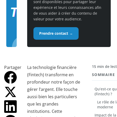
sont disponibles pour partager leur
expérience et leurs connaissances afin
de vous aider à créer du contenu de
valeur pour votre audience.
Prendre contact →
15 min de lec
Partager
La technologie financière
(Fintech) transforme en
SOMMAIRE
profondeur notre façon de
gérer l’argent. Elle touche
Qu’est-ce qu
(Fintech) ?
aussi bien les particuliers
Le rôle de 
que les grandes
moderne
institutions. Cette
Impact de la 