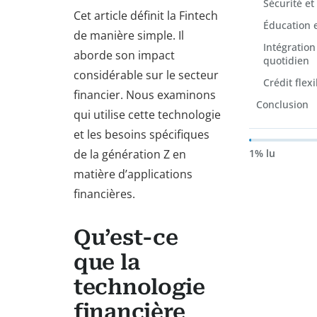
Sécurité et
Cet article définit la Fintech
Éducation 
de manière simple. Il
Intégration
aborde son impact
quotidien
considérable sur le secteur
Crédit flex
financier. Nous examinons
Conclusion
qui utilise cette technologie
et les besoins spécifiques
de la génération Z en
1% lu
matière d’applications
financières.
Qu’est-ce
que la
technologie
financière