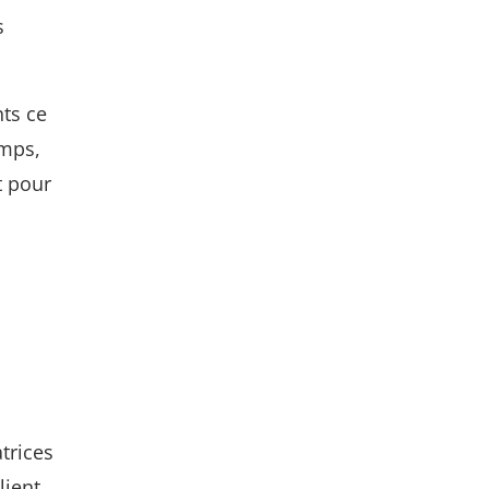
s
nts ce
emps,
t pour
atrices
lient