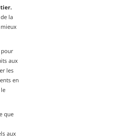
tier.
 de la
à mieux
s pour
uits aux
er les
ients en
 le
ce que
els aux