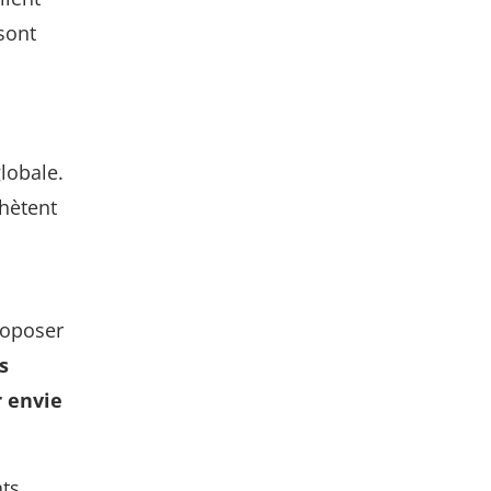
sont
globale.
chètent
roposer
s
r envie
ats