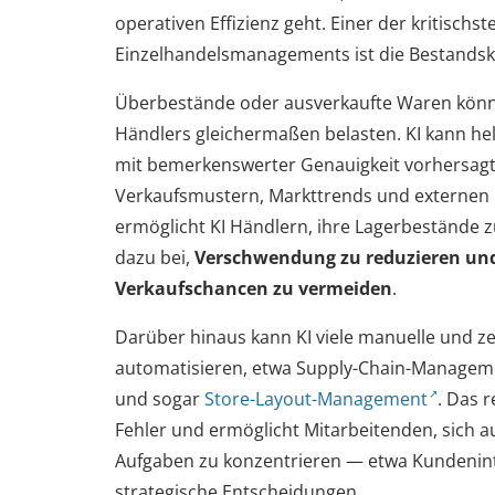
operativen Effizienz geht. Einer der kritischs
Einzelhandelsmanagements ist die Bestandsko
Überbestände oder ausverkaufte Waren können
Händlers gleichermaßen belasten. KI kann he
mit bemerkenswerter Genauigkeit vorhersagt
Verkaufsmustern, Markttrends und externen F
ermöglicht KI Händlern, ihre Lagerbestände z
dazu bei,
Verschwendung zu reduzieren und
Verkaufschancen zu vermeiden
.
Darüber hinaus kann KI viele manuelle und ze
automatisieren, etwa Supply-Chain-Managem
und sogar
Store-Layout-Management
. Das 
Fehler und ermöglicht Mitarbeitenden, sich 
Aufgaben zu konzentrieren — etwa Kundenin
strategische Entscheidungen.