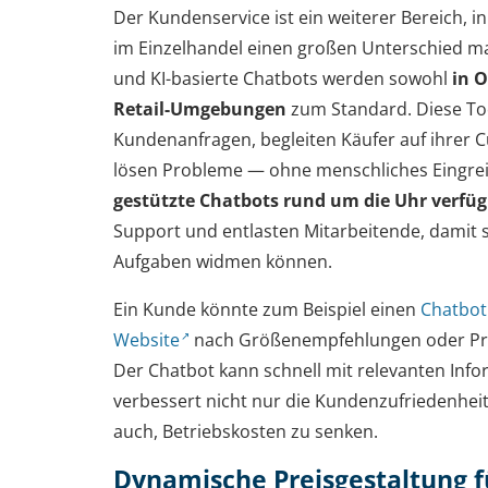
Der Kundenservice ist ein weiterer Bereich, in
im Einzelhandel einen großen Unterschied mac
und KI-basierte Chatbots werden sowohl
in O
Retail-Umgebungen
zum Standard. Diese To
Kundenanfragen, begleiten Käufer auf ihrer 
lösen Probleme — ohne menschliches Eingrei
gestützte Chatbots rund um die Uhr verfü
Support und entlasten Mitarbeitende, damit 
Aufgaben widmen können.
Ein Kunde könnte zum Beispiel einen
Chatbot
Website
nach Größenempfehlungen oder Pro
Der Chatbot kann schnell mit relevanten Inf
verbessert nicht nur die Kundenzufriedenheit
auch, Betriebskosten zu senken.
Dynamische Preisgestaltung für