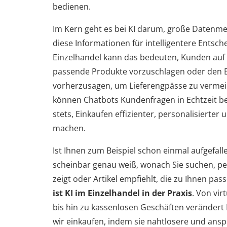
bedienen.
Im Kern geht es bei KI darum, große Datenm
diese Informationen für intelligentere Entsc
Einzelhandel kann das bedeuten, Kunden auf 
passende Produkte vorzuschlagen oder den 
vorherzusagen, um Lieferengpässe zu vermei
können Chatbots Kundenfragen in Echtzeit bea
stets, Einkaufen effizienter, personalisierte
machen.
Ist Ihnen zum Beispiel schon einmal aufgefall
scheinbar genau weiß, wonach Sie suchen, pe
zeigt oder Artikel empfiehlt, die zu Ihnen pa
ist KI im Einzelhandel in der Praxis
. Von vir
bis hin zu kassenlosen Geschäften verändert K
wir einkaufen, indem sie nahtlosere und ans