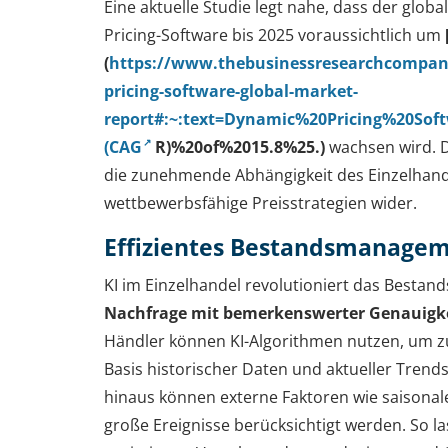
Eine aktuelle Studie legt nahe, dass der glob
Pricing-Software bis 2025 voraussichtlich um
(
https://www.thebusinessresearchcompan
pricing-software-global-market-
report#:~:text=Dynamic%20Pricing%20Sof
(CAG
R)%20of%2015.8%25.)
wachsen wird. 
die zunehmende Abhängigkeit des Einzelhande
wettbewerbsfähige Preisstrategien wider.
Effizientes Bestandsmanage
KI im Einzelhandel revolutioniert das Besta
Nachfrage mit bemerkenswerter Genauigkei
Händler können KI-Algorithmen nutzen, um zu
Basis historischer Daten und aktueller Tren
hinaus können externe Faktoren wie saisona
große Ereignisse berücksichtigt werden. So l