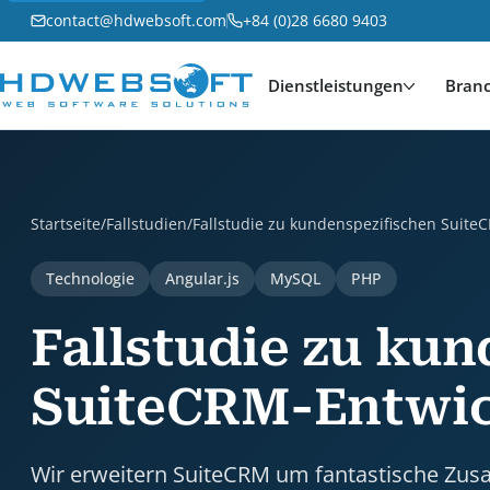
contact@hdwebsoft.com
+84 (0)28 6680 9403
Dienstleistungen
Bran
Fallstudie zu kundenspezifischen SuiteCRM-Entwicklu
Startseite
/
Fallstudien
/
Fallstudie zu kundenspezifischen Suit
Technologie
Angular.js
MySQL
PHP
Fallstudie zu ku
SuiteCRM-Entwi
Wir erweitern SuiteCRM um fantastische Zusa