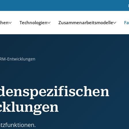
chen
Technologien
Zusammenarbeitsmodelle
Fa
ngen is a case study by HDWEBSOFT. Industry: Techno
eCRM-Entwicklungen
ndenspezifischen
cklungen
tzfunktionen.