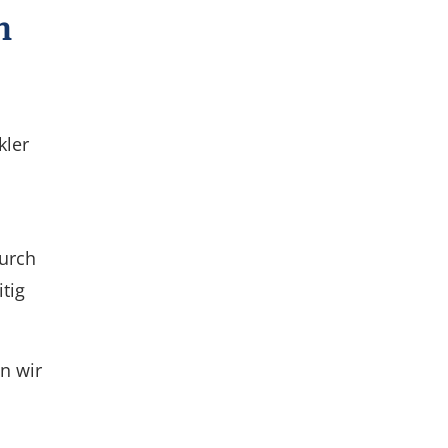
n
kler
urch
tig
n wir