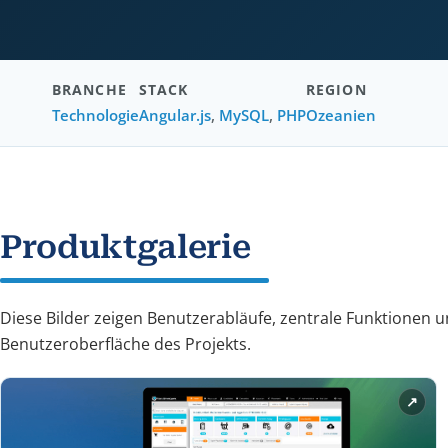
BRANCHE
STACK
REGION
Technologie
Angular.js
,
MySQL
,
PHP
Ozeanien
Produktgalerie
Diese Bilder zeigen Benutzerabläufe, zentrale Funktionen u
Benutzeroberfläche des Projekts.