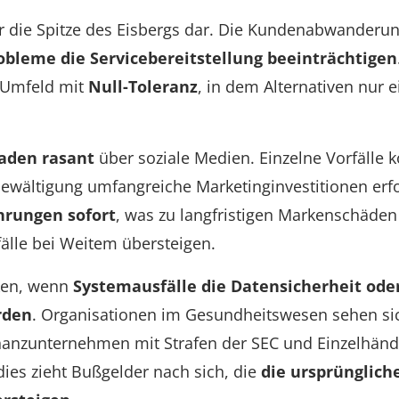
ur die Spitze des Eisbergs dar. Die Kundenabwanderu
obleme die Servicebereitstellung beeinträchtigen
n Umfeld mit
Null-Toleranz
, in dem Alternativen nur 
aden rasant
über soziale Medien. Einzelne Vorfälle 
Bewältigung umfangreiche Marketinginvestitionen erfo
ahrungen sofort
, was zu langfristigen Markenschäden 
fälle bei Weitem übersteigen.
iken, wenn
Systemausfälle die Datensicherheit ode
rden
. Organisationen im Gesundheitswesen sehen si
nanzunternehmen mit Strafen der SEC und Einzelhänd
dies zieht Bußgelder nach sich, die
die ursprüngliche