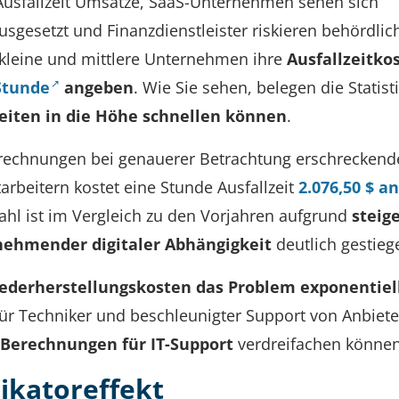
 Ausfallzeit Umsätze, SaaS-Unternehmen sehen sich
sgesetzt und Finanzdienstleister riskieren behördlic
 kleine und mittlere Unternehmen ihre
Ausfallzeitko
Stunde
angeben
. Wie Sie sehen, belegen die Statist
lzeiten in die Höhe schnellen können
.
erechnungen bei genauerer Betrachtung erschreckend
rbeitern kostet eine Stunde Ausfallzeit
2.076,50 $ an
Zahl ist im Vergleich zu den Vorjahren aufgrund
steig
nehmender digitaler Abhängigkeit
deutlich gestieg
iederherstellungskosten das Problem exponentiel
ür Techniker und beschleunigter Support von Anbiet
-Berechnungen für IT-Support
verdreifachen können
likatoreffekt