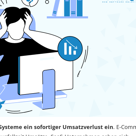
r Systeme ein sofortiger Umsatzverlust ein
. E-Com