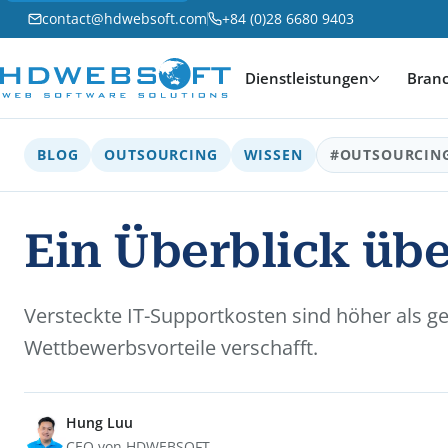
contact@hdwebsoft.com
+84 (0)28 6680 9403
Dienstleistungen
Bran
BLOG
OUTSOURCING
WISSEN
#OUTSOURCIN
Ein Überblick üb
Versteckte IT-Supportkosten sind höher als ge
Wettbewerbsvorteile verschafft.
Hung Luu
CEO von HDWEBSOFT