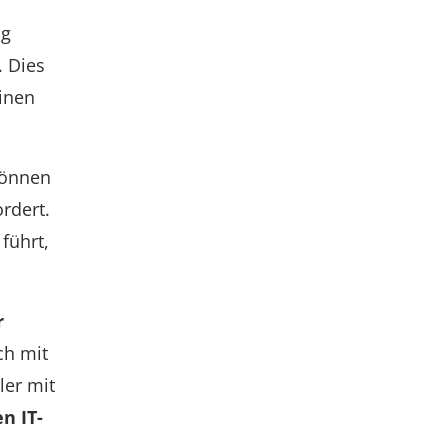
ng
. Dies
einen
können
rdert.
führt,
r
ch mit
ler mit
n IT-