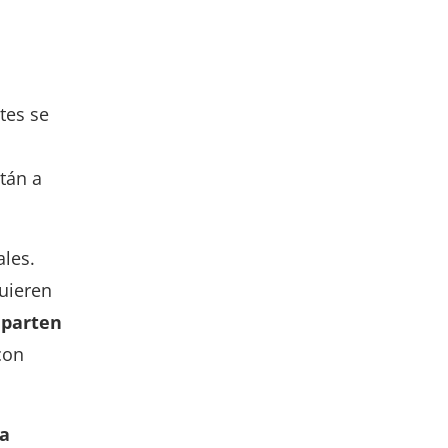
tes se
stán a
ales.
quieren
parten
con
la