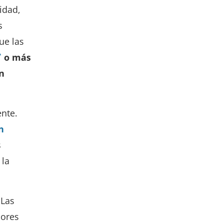
idad,
s
ue las
o más
n
nte.
n
s
 la
 Las
dores