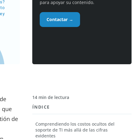
para apoyar su contenido.
Contactar →
14 min de lectura
 de
ÍNDICE
e que
tión de
Comprendiendo los costos ocultos del
soporte de TI más allá de las cifras
evidentes
n,