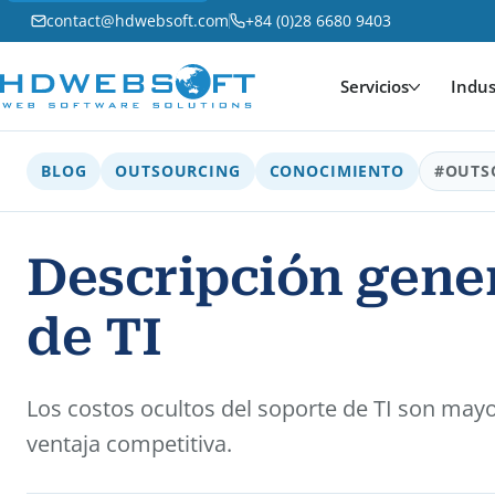
contact@hdwebsoft.com
+84 (0)28 6680 9403
Servicios
Indus
BLOG
OUTSOURCING
CONOCIMIENTO
#OUTS
Descripción gener
de TI
Los costos ocultos del soporte de TI son may
ventaja competitiva.