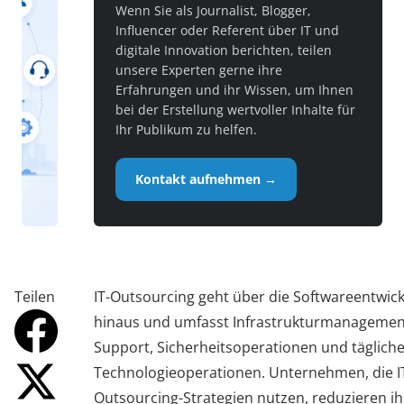
Wenn Sie als Journalist, Blogger,
Influencer oder Referent über IT und
digitale Innovation berichten, teilen
unsere Experten gerne ihre
Erfahrungen und ihr Wissen, um Ihnen
bei der Erstellung wertvoller Inhalte für
Ihr Publikum zu helfen.
Kontakt aufnehmen →
Teilen
IT-Outsourcing geht über die Softwareentwic
hinaus und umfasst Infrastrukturmanagement
Support, Sicherheitsoperationen und täglich
Technologieoperationen. Unternehmen, die I
Outsourcing-Strategien nutzen, reduzieren ih