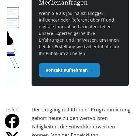
Medienanfragen
Wenn Sie als Journalist, Blogger,
Influencer oder Referent über IT und
digitale Innovation berichten, teilen
unsere Experten gerne ihre
Erfahrungen und ihr Wissen, um Ihnen
bei der Erstellung wertvoller Inhalte für
Ihr Publikum zu helfen.
Kontakt aufnehmen →
Teilen
Der Umgang mit KI in der Programmierung
gehört heute zu den wertvollsten
Fähigkeiten, die Entwickler erwerben
können. Von der Entwicklung