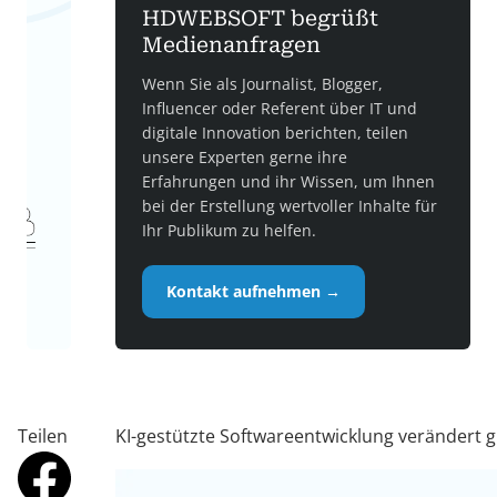
HDWEBSOFT begrüßt
Medienanfragen
Wenn Sie als Journalist, Blogger,
Influencer oder Referent über IT und
digitale Innovation berichten, teilen
unsere Experten gerne ihre
Erfahrungen und ihr Wissen, um Ihnen
bei der Erstellung wertvoller Inhalte für
Ihr Publikum zu helfen.
Kontakt aufnehmen →
Teilen
KI-gestützte Softwareentwicklung verändert gr