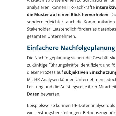
Anstatt also Datenreihen zu durchsuchen, 
analysieren, können HR-Fachkräfte
interakti
die Muster auf einen Blick hervorheben
. Di
sondern erleichtert auch die Kommunikation
Stakeholder. Letztendlich fördert es datenba
gesamten Unternehmen.
Einfachere Nachfolgeplanung
Die Nachfolgeplanung sichert die Geschäftsko
zukünftige Führungskräfte identifiziert und för
dieser Prozess auf
subjektiven Einschätzu
Mit HR-Analysen können Unternehmen jedoch 
Leistung und die Aufstiegsreife ihrer Mitarbei
Daten
bewerten.
Beispielsweise können HR-Datenanalysetool
wie Leistungsbeurteilungen, Betriebszugehör