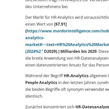
des Unternehmens bei.
Der Markt für HR-Analytics wird voraussichtl
einen Wert von
[$7,91]
(
https://www.mordorintelligence.com/indu
analytics-
market#:~:text=HR%20Analytics%20Market
(2024%2
D2029).)
Milliarden bis 2029
. Dies
die breite Anwendung von HR-Datenanalysen 
einen datenzentrierten Ansatz für das Pers
Während der Begriff
HR-Analytics
allgemein b
People Analytics
in den letzten Jahren zune
die beiden Begriffe oft synonym verwendet wer
identisch.
Zunächst konzentriert sich
HR-Datenanalyse 