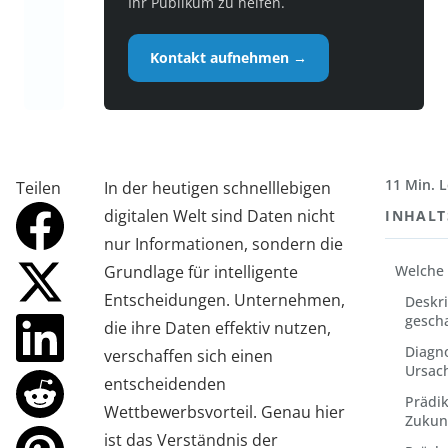
Ihr Publikum zu helfen.
Kontakt aufnehmen →
11 Min. L
Teilen
In der heutigen schnelllebigen
digitalen Welt sind Daten nicht
INHALT
nur Informationen, sondern die
Grundlage für intelligente
Welche 
Entscheidungen. Unternehmen,
Deskri
gesch
die ihre Daten effektiv nutzen,
Diagno
verschaffen sich einen
Ursac
entscheidenden
Prädik
Wettbewerbsvorteil. Genau hier
Zukun
ist
das Verständnis der