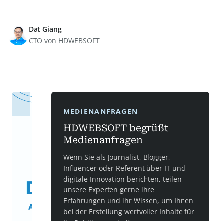
Dat Giang
CTO von HDWEBSOFT
MEDIENANFRAGEN
HDWEBSOFT begrüßt
Medienanfragen
Wenn Sie als Journalist, Blogger,
Influencer oder Referent über IT und
digitale Innovation berichten, teilen
unsere Experten gerne ihre
Erfahrungen und ihr Wissen, um Ihnen
bei der Erstellung wertvoller Inhalte für