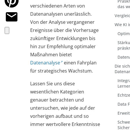
Präskr
verschiedenen Arten von
das w
Datenanalysen unerlässlich
.
Verglei
Von der Analyse vergangener
Wie KI 
Ereignisse über die Vorhersage
Optim
zukünftiger Entwicklungen bis
Stärku
hin zur Empfehlung optimaler
präskr
Maßnahmen bietet
Datena
Datenanalyse
einen Fahrplan
Die sic
für strategisches Wachstum.
Datenan
Integr
Lassen Sie uns diese
Lerne
wesentlichen Kategorien
Echtz
genauer betrachten und
Data 
untersuchen, wie jede auf der
Erweit
vorherigen aufbaut und so
Schwe
immer wertvollere Erkenntnisse
Sicher