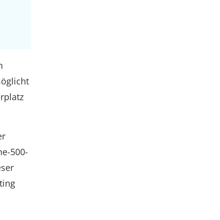
n
öglicht
rplatz
er
ne-500-
eser
ting