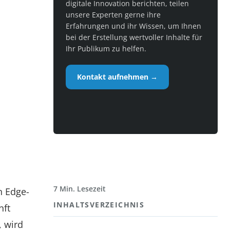
digitale Innovation berichten, teilen
unsere Experten gerne ihre
Erfahrungen und ihr Wissen, um Ihnen
bei der Erstellung wertvoller Inhalte für
Ihr Publikum zu helfen.
Kontakt aufnehmen →
7 Min. Lesezeit
n Edge-
INHALTSVERZEICHNIS
nft
, wird