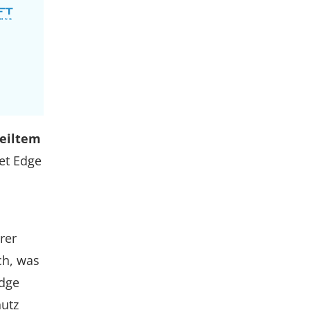
teiltem
tet Edge
rer
ch, was
Edge
utz