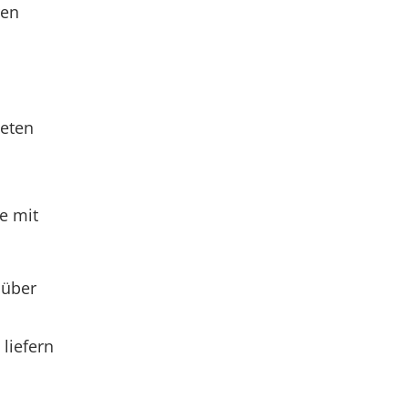
ren
ieten
e mit
 über
liefern