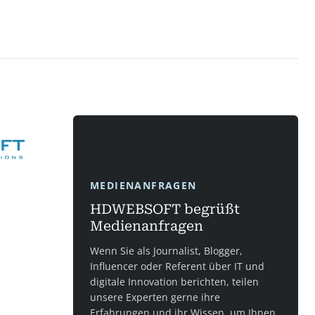
MEDIENANFRAGEN
HDWEBSOFT begrüßt
Medienanfragen
Wenn Sie als Journalist, Blogger,
Influencer oder Referent über IT und
digitale Innovation berichten, teilen
unsere Experten gerne ihre
Erfahrungen und ihr Wissen, um Ihnen