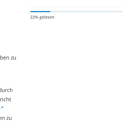
22% gelesen
aben zu
 durch
richt
r
en zu