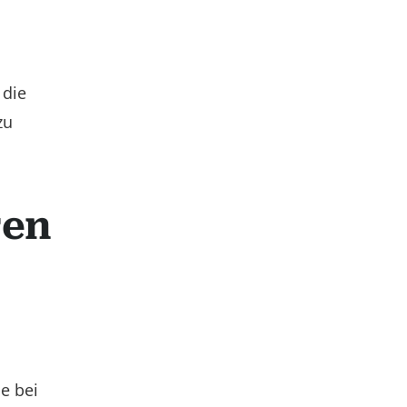
 die
zu
ren
e bei