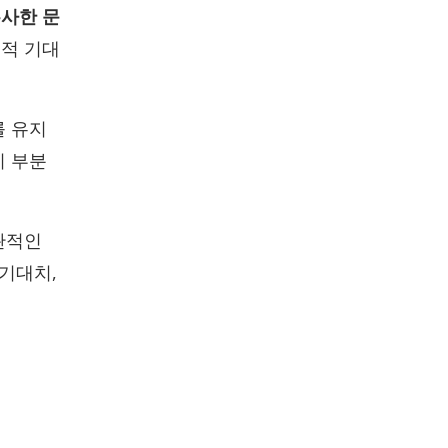
사한 문
업적 기대
를 유지
이 부분
관적인
 기대치,