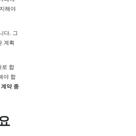
유지해야
니다. 그
환 계획
새로 합
해야 합
한
계약 종
 요