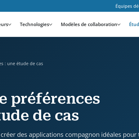
Équipes déd
eurs
Technologies
Modèles de collaboration
Étud
e de cas is a case study by HDWEBSOFT. Industry: Méd
es : une étude de cas
e préférences
étude de cas
 créer des applications compagnon idéales pour 