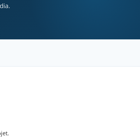
dia.
jet.