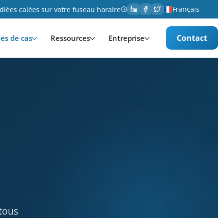
Français
iées calées sur votre fuseau horaire
Contact
es de cas
Ressources
Entreprise
ias et divertissement. Services provided: Développem
tous