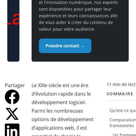
et l'innovation numérique, nos experts
sont disponibles pour partager leur
expérience et leurs connaissances afin
de vous aider à créer du contenu de
valeur pour votre audience.
Prendre contact →
11 min de lec
Partager
Le XXIe siècle est une ère
d’évolution rapide dans le
SOMMAIRE
développement logiciel.
Parmi les nombreuses
Qu’est-ce qu
options de développement
Comparaison 
frameworks
d’applications web, il est
Un framewor