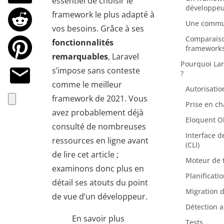
essentiel de choisir le
développeu
framework le plus adapté à
Une commun
vos besoins. Grâce à ses
Comparaison
fonctionnalités
frameworks
remarquables
, Laravel
Pourquoi Lar
s’impose sans conteste
?
comme le meilleur
Autorisatio
framework de 2021. Vous
Prise en c
avez probablement déjà
Eloquent O
consulté de nombreuses
Interface 
ressources en ligne avant
(CLI)
de lire cet article ;
Moteur de 
examinons donc plus en
Planificati
détail ses atouts du point
Migration 
de vue d’un développeur.
Détection 
En savoir plus
Tests