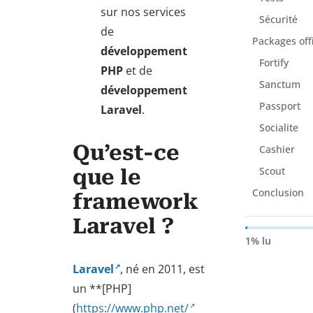
sur nos services
Sécurité
de
Packages offi
développement
Fortify
PHP
et de
Sanctum
développement
Passport
Laravel
.
Socialite
Qu’est-ce
Cashier
Scout
que le
Conclusion
framework
Laravel ?
1% lu
Laravel
, né en 2011, est
un **[PHP]
(
https://www.php.net/