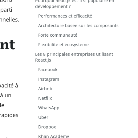
Pourquoi ReactJS est-il si populaire en
développement ?
parti
Performances et efficacité
nnelles.
Architecture basée sur les composants
Forte communauté
nt
Flexibilité et écosystème
Les 8 principales entreprises utilisant
React.js
Facebook
Instagram
acité à
Airbnb
 à un
Netflix
de
WhatsApp
 rapides
Uber
Dropbox
Khan Academy