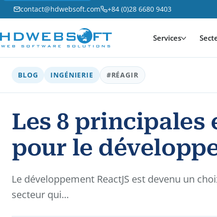
contact@hdwebsoft.com
+84 (0)28 6680 9403
Services
Sect
BLOG
INGÉNIERIE
#RÉAGIR
Les 8 principales 
pour le développ
Le développement ReactJS est devenu un choix p
secteur qui...