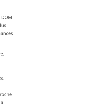
un DOM
lus
rmances
e.
ts.
proche
la