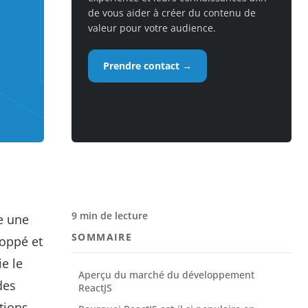
de vous aider à créer du contenu de
valeur pour votre audience.
Prendre contact →
9 min de lecture
e une
SOMMAIRE
loppé et
e le
Aperçu du marché du développement
des
ReactJS
tions