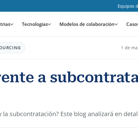
Equipos d
trias
Tecnologías
Modelos de colaboración
Caso
OURCING
1 de ma
rente a subcontrat
 y la subcontratación? Este blog analizará en deta