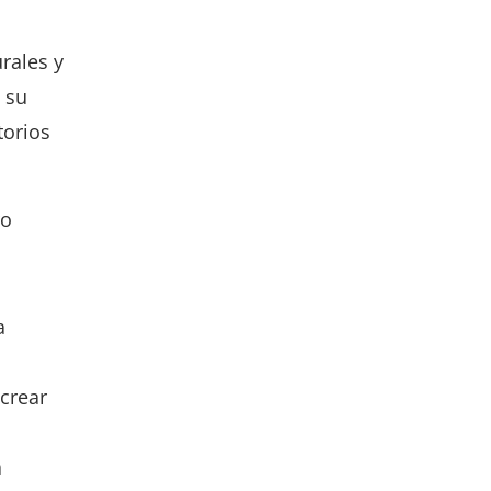
urales y
 su
torios
ro
a
crear
a