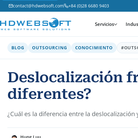
contact@hdwebsoft.com
+84 (0)28 6680 9403
Servicios
Indus
BLOG
OUTSOURCING
CONOCIMIENTO
#OUTS
Deslocalización f
diferentes?
¿Cuál es la diferencia entre la deslocalización
Hung Luu