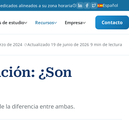
Español
edicados alineados a su zona horaria
Contacto
s de estudio
Recursos
Empresa
·
·
rzo de 2024
Actualizado 19 de junio de 2026
9 min de lectura
ación: ¿Son
lle la diferencia entre ambas.