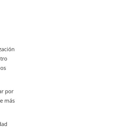
zación
tro
dos
ar por
te más
dad