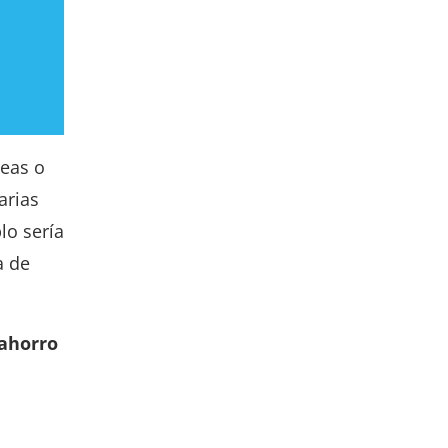
reas o
arias
lo sería
a de
ahorro