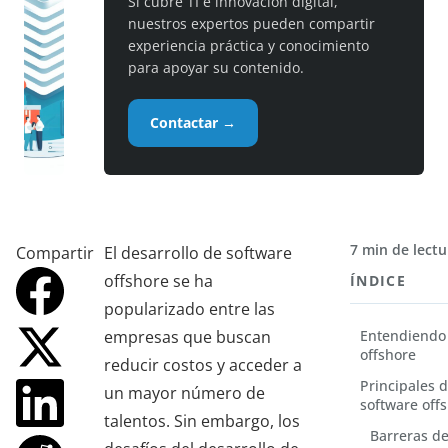
Si cubre TI e innovación digital,
nuestros expertos pueden compartir
experiencia práctica y conocimiento
para apoyar su contenido.
Contactar →
7 min de lectu
Compartir
El desarrollo de software
offshore se ha
ÍNDICE
popularizado entre las
empresas que buscan
Entendiendo 
offshore
reducir costos y acceder a
Principales d
un mayor número de
software off
talentos. Sin embargo, los
Barreras de