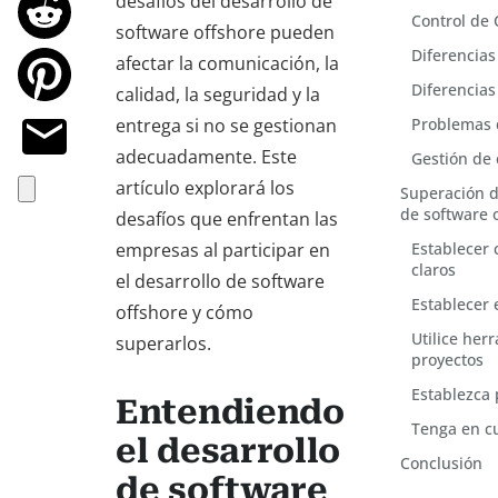
desafíos del desarrollo de
Control de 
software offshore pueden
Diferencias
afectar la comunicación, la
Diferencias
calidad, la seguridad y la
entrega si no se gestionan
Problemas 
adecuadamente. Este
Gestión de 
artículo explorará los
Superación de
de software 
desafíos que enfrentan las
empresas al participar en
Establecer
claros
el desarrollo de software
Establecer 
offshore y cómo
Utilice her
superarlos.
proyectos
Establezca 
Entendiendo
Tenga en cu
el desarrollo
Conclusión
de software