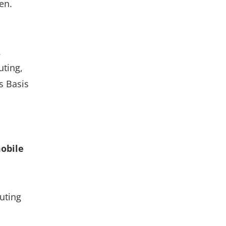
en.
.
uting,
s Basis
obile
uting