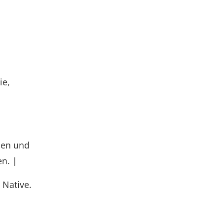
ie,
rnen und
en. |
 Native.