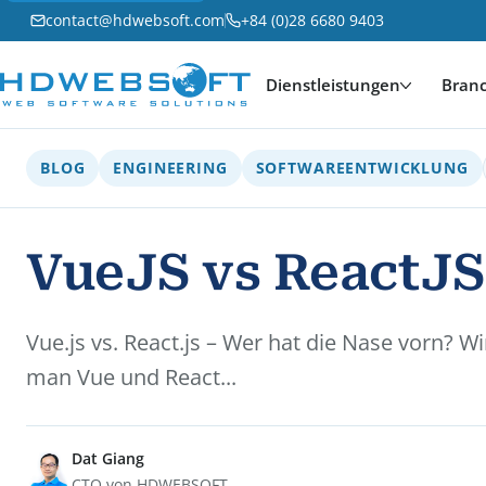
contact@hdwebsoft.com
+84 (0)28 6680 9403
Dienstleistungen
Bran
BLOG
ENGINEERING
SOFTWAREENTWICKLUNG
VueJS vs ReactJS 
Vue.js vs. React.js – Wer hat die Nase vorn?
man Vue und React...
Dat Giang
CTO von HDWEBSOFT