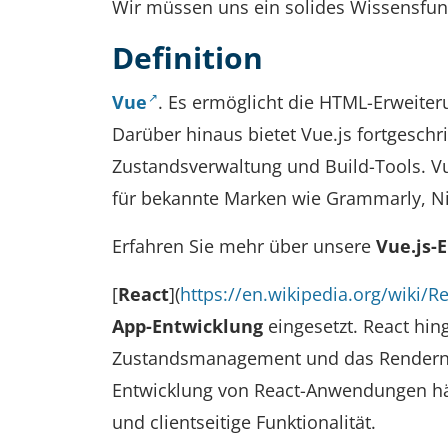
Wir müssen uns ein solides Wissensfund
Definition
Vue
. Es ermöglicht die HTML-Erweiteru
Darüber hinaus bietet Vue.js fortgesch
Zustandsverwaltung und Build-Tools. Vu
für bekannte Marken wie Grammarly, N
Erfahren Sie mehr über unsere
Vue.js-
[
React
](
https://en.wikipedia.org/wiki/Rea
App-Entwicklung
eingesetzt. React hin
Zustandsmanagement und das Rendern d
Entwicklung von React-Anwendungen häu
und clientseitige Funktionalität.