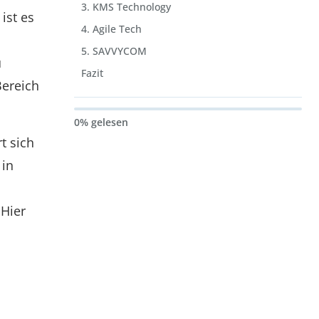
3. KMS Technology
ist es
4. Agile Tech
5. SAVVYCOM
u
Fazit
ereich
0% gelesen
t sich
 in
n
Hier