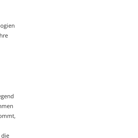
logien
hre
iegend
ehmen
kommt,
 die