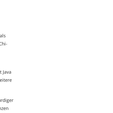
als
Chi-
 Java
eitere
ürdiger
nzen