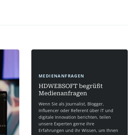
MEDIENANFRAGEN
HDWEBSOFT begrüßt
Medienanfragen
Wenn Sie als Journalist, Blogger,
Influencer oder Referent über IT und
digitale Innovation berichten, teilen
unsere Experten gerne ihre
Erfahrungen und ihr Wissen, um Ihnen