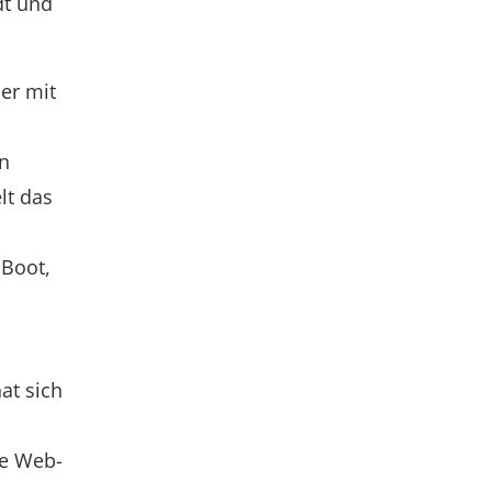
dt und
er mit
en
lt das
 Boot,
at sich
ie Web-