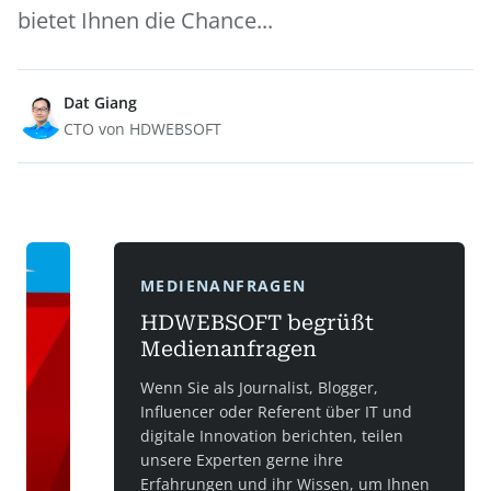
bietet Ihnen die Chance...
Dat Giang
CTO von HDWEBSOFT
MEDIENANFRAGEN
HDWEBSOFT begrüßt
Medienanfragen
Wenn Sie als Journalist, Blogger,
Influencer oder Referent über IT und
digitale Innovation berichten, teilen
unsere Experten gerne ihre
Erfahrungen und ihr Wissen, um Ihnen