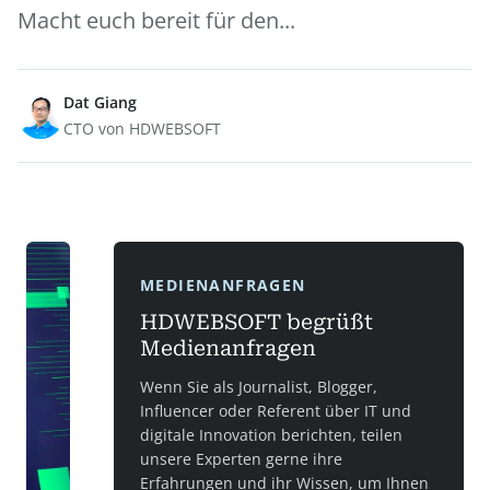
Macht euch bereit für den...
Dat Giang
CTO von HDWEBSOFT
MEDIENANFRAGEN
HDWEBSOFT begrüßt
Medienanfragen
Wenn Sie als Journalist, Blogger,
Influencer oder Referent über IT und
digitale Innovation berichten, teilen
unsere Experten gerne ihre
Erfahrungen und ihr Wissen, um Ihnen