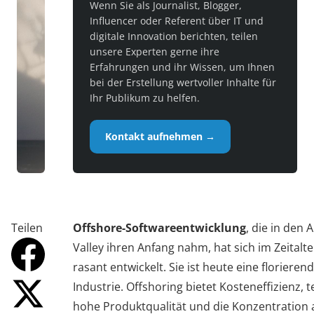
Wenn Sie als Journalist, Blogger,
Influencer oder Referent über IT und
digitale Innovation berichten, teilen
unsere Experten gerne ihre
Erfahrungen und ihr Wissen, um Ihnen
bei der Erstellung wertvoller Inhalte für
Ihr Publikum zu helfen.
Kontakt aufnehmen →
Teilen
Offshore-Softwareentwicklung
, die in den 
Valley ihren Anfang nahm, hat sich im Zeital
rasant entwickelt. Sie ist heute eine florieren
Industrie. Offshoring bietet Kosteneffizienz,
hohe Produktqualität und die Konzentration 