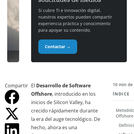
Si cubre TI e innovación digital,
nuestros expertos pueden compartir
experiencia práctica y conocimiento
para apoyar su contenido.
Contactar →
10 min de 
Compartir
El
Desarrollo de Software
Offshore
, introducido en los
ÍNDICE
inicios de Silicon Valley, ha
crecido rápidamente durante
Metodolo
Offshore
la era del auge tecnológico. De
Definic
hecho, ahora es una