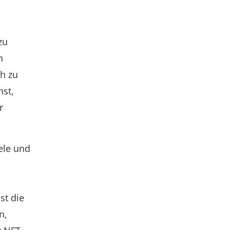
zu
n
ch zu
nst,
r
ele und
st die
n,