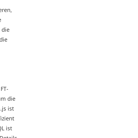
eren,
e
 die
die
NFT-
um die
js ist
izient
L ist
Details