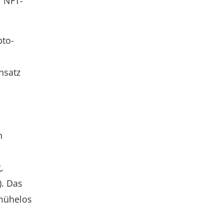
r NFT-
pto-
nsatz
n
,
). Das
 mühelos