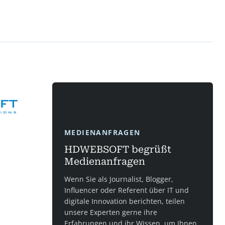
MEDIENANFRAGEN
HDWEBSOFT begrüßt
Medienanfragen
Wenn Sie als Journalist, Blogger,
Influencer oder Referent über IT und
digitale Innovation berichten, teilen
unsere Experten gerne ihre
Erfahrungen und ihr Wissen, um Ihnen