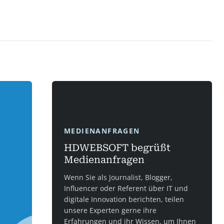
MEDIENANFRAGEN
HDWEBSOFT begrüßt
Medienanfragen
Wenn Sie als Journalist, Blogger,
Influencer oder Referent über IT und
digitale Innovation berichten, teilen
unsere Experten gerne ihre
Erfahrungen und ihr Wissen, um Ihnen