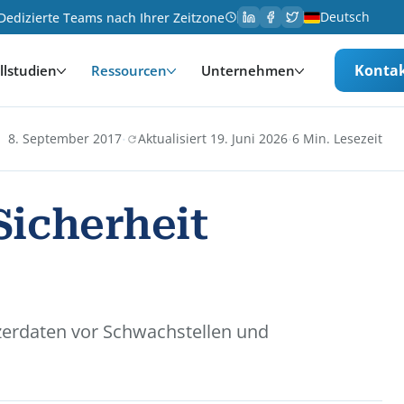
Deutsch
Dedizierte Teams nach Ihrer Zeitzone
Konta
llstudien
Ressourcen
Unternehmen
·
·
8. September 2017
Aktualisiert 19. Juni 2026
6 Min. Lesezeit
Sicherheit
tzerdaten vor Schwachstellen und