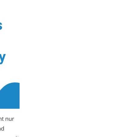
ht nur
nd