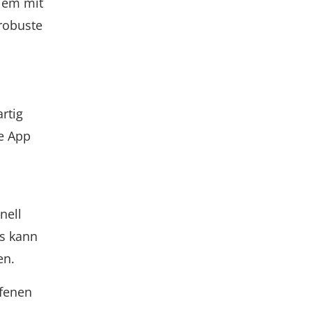
blem mit
robuste
rtig
ie App
nell
s kann
en.
ffenen