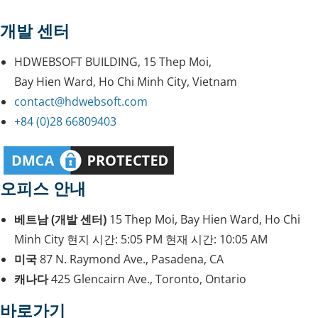
개발 센터
HDWEBSOFT BUILDING, 15 Thep Moi,
Bay Hien Ward, Ho Chi Minh City, Vietnam
contact@hdwebsoft.com
+84 (0)28 66809403
오피스 안내
베트남 (개발 센터)
15 Thep Moi, Bay Hien Ward, Ho Chi
Minh City
현지 시간:
5:05 PM
현재 시간:
10:05 AM
미국
87 N. Raymond Ave., Pasadena, CA
캐나다
425 Glencairn Ave., Toronto, Ontario
바로가기