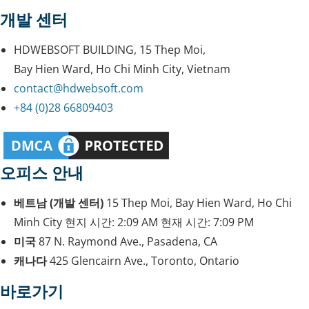
개발 센터
HDWEBSOFT BUILDING, 15 Thep Moi,
Bay Hien Ward, Ho Chi Minh City, Vietnam
contact@hdwebsoft.com
+84 (0)28 66809403
오피스 안내
베트남 (개발 센터)
15 Thep Moi, Bay Hien Ward, Ho Chi
Minh City
현지 시간:
2:09 AM
현재 시간:
7:09 PM
미국
87 N. Raymond Ave., Pasadena, CA
캐나다
425 Glencairn Ave., Toronto, Ontario
바로가기