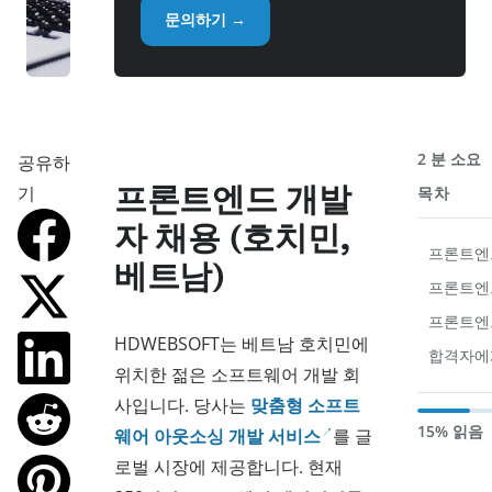
문의하기 →
2 분 소요
공유하
프론트엔드 개발
기
목차
자 채용 (호치민,
프론트엔드
베트남)
프론트엔
프론트엔
HDWEBSOFT는 베트남 호치민에
합격자에
위치한 젊은 소프트웨어 개발 회
사입니다. 당사는
맞춤형 소프트
15% 읽음
웨어 아웃소싱 개발 서비스
를 글
로벌 시장에 제공합니다. 현재