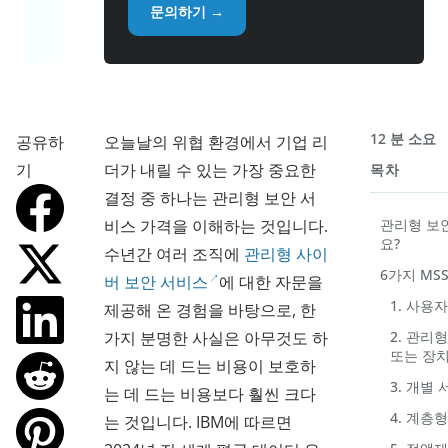
문의하기 →
12 분 소요
공유하
오늘날의 위협 환경에서 기업 리
기
더가 내릴 수 있는 가장 중요한
목차
결정 중 하나는 관리형 보안 서
비스 가격을 이해하는 것입니다.
관리형 보
요?
수년간 여러 조직에
관리형 사이
6가지 MS
버 보안 서비스
에 대한 자문을
1. 사용
제공해 온 경험을 바탕으로, 한
가지 분명한 사실은 아무것도 하
2. 관리
또는 장치
지 않는 데 드는 비용이 보호하
3. 개별
는 데 드는 비용보다 훨씬 크다
4. 계층
는 것입니다. IBM에 따르면