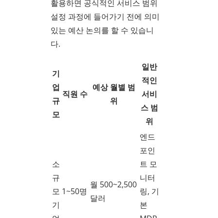
활용하면 공식적인 서비스 범위
설정 과정에 들어가기 전에 의미
있는 예산 논의를 할 수 있습니
다.
일반
기
적인
업
예상 월별 범
직원 수
서비
규
위
스 범
모
위
엔드
포인
소
트 모
규
니터
월 500~2,500
모
1~50명
링, 기
달러
기
본