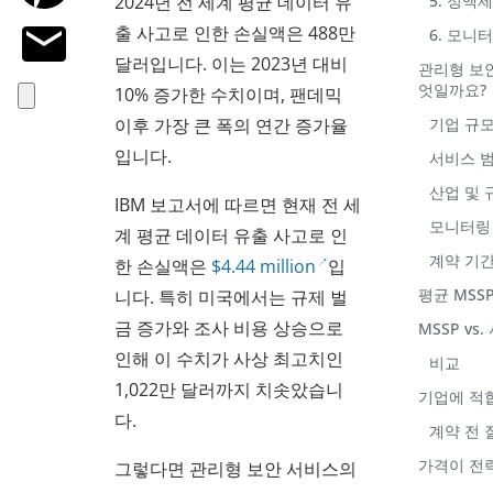
2024년 전 세계 평균 데이터 유
5. 정액
출 사고로 인한 손실액은 488만
6. 모니
달러입니다. 이는 2023년 대비
관리형 보
엇일까요?
10% 증가한 수치이며, 팬데믹
이후 가장 큰 폭의 연간 증가율
기업 규모
입니다.
서비스 범
산업 및 
IBM 보고서에 따르면 현재 전 세
모니터링 
계 평균 데이터 유출 사고로 인
계약 기간
한 손실액은
$4.44 million
입
평균 MSS
니다. 특히 미국에서는 규제 벌
금 증가와 조사 비용 상승으로
MSSP vs
인해 이 수치가 사상 최고치인
비교
1,022만 달러까지 치솟았습니
기업에 적합
다.
계약 전 
가격이 전
그렇다면 관리형 보안 서비스의