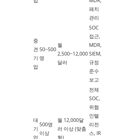
업
MDR,
패치
관리
SOC
접근,
중
월
MDR,
견
50~500
2,500~12,000
SIEM,
기
명
달러
규정
업
준수
보고
전체
SOC,
위협
인텔
대
월 12,000달
500명
리전
기
러 이상 (맞춤
이상
스, IR
업
형)