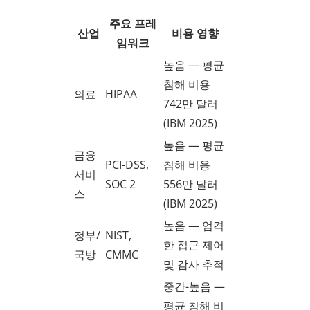
주요 프레
산업
비용 영향
임워크
높음 — 평균
침해 비용
의료
HIPAA
742만 달러
(IBM 2025)
높음 — 평균
금융
PCI-DSS,
침해 비용
서비
SOC 2
556만 달러
스
(IBM 2025)
높음 — 엄격
정부/
NIST,
한 접근 제어
국방
CMMC
및 감사 추적
중간-높음 —
평균 침해 비