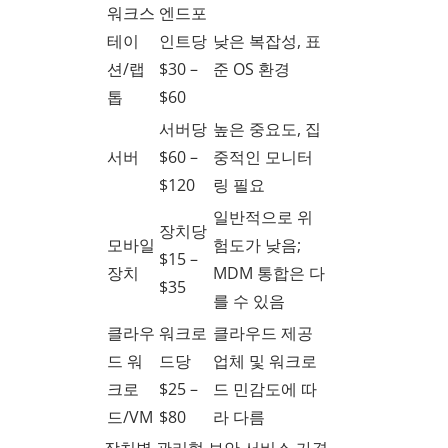
워크스
엔드포
테이
인트당
낮은 복잡성, 표
션/랩
$30 –
준 OS 환경
톱
$60
서버당
높은 중요도, 집
서버
$60 –
중적인 모니터
$120
링 필요
일반적으로 위
장치당
모바일
험도가 낮음;
$15 –
장치
MDM 통합은 다
$35
를 수 있음
클라우
워크로
클라우드 제공
드 워
드당
업체 및 워크로
크로
$25 –
드 민감도에 따
드/VM
$80
라 다름
장치별 관리형 보안 서비스 가격