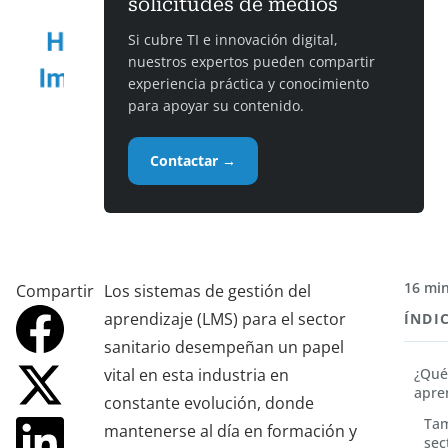
solicitudes de medios
Si cubre TI e innovación digital,
nuestros expertos pueden compartir
experiencia práctica y conocimiento
para apoyar su contenido.
Contactar →
16 min
Compartir
Los sistemas de gestión del
aprendizaje (LMS) para el sector
ÍNDI
sanitario desempeñan un papel
vital en esta industria en
¿Qué
apren
constante evolución, donde
Tam
mantenerse al día en formación y
sec