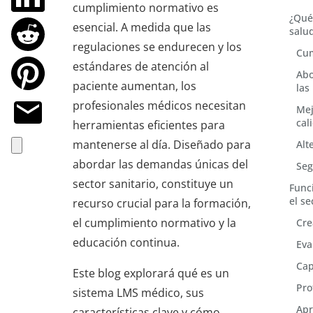
cumplimiento normativo es
¿Qué 
esencial. A medida que las
salu
regulaciones se endurecen y los
Cum
estándares de atención al
Abo
paciente aumentan, los
las
profesionales médicos necesitan
Mej
cal
herramientas eficientes para
mantenerse al día. Diseñado para
Alt
abordar las demandas únicas del
Seg
sector sanitario, constituye un
Func
el se
recurso crucial para la formación,
el cumplimiento normativo y la
Cre
educación continua.
Eva
Cap
Este blog explorará qué es un
Pro
sistema LMS médico, sus
Apr
características clave y cómo