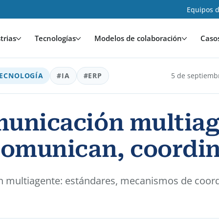
Equipos d
trias
Tecnologías
Modelos de colaboración
Caso
ECNOLOGÍA
#IA
#ERP
5 de septiemb
municación multiag
comunican, coordin
n multiagente: estándares, mecanismos de coord