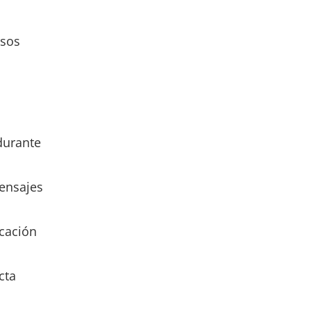
esos
durante
ensajes
icación
cta