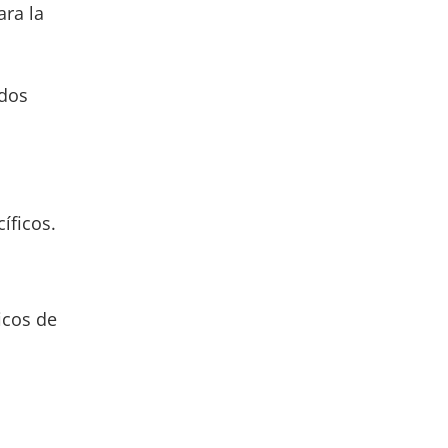
ara la
ados
íficos.
icos de