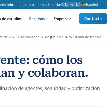
Español
edicados alineados a su zona horaria
Contacto
s de estudio
Recursos
Empresa
·
·
re de 2025
Actualizado 20 de junio de 2026
18 min de lectura
ente: cómo los
an y colaboran.
inación de agentes, seguridad y optimización