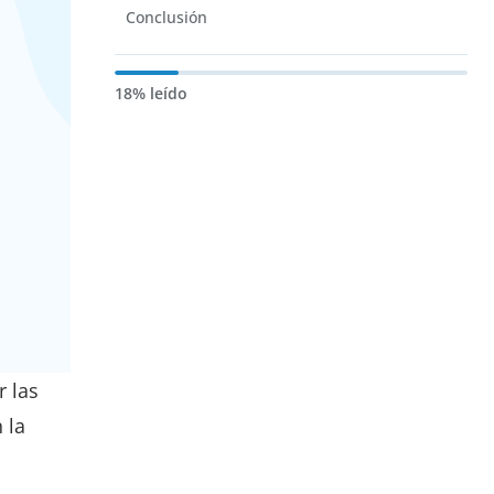
Conclusión
18% leído
r las
 la