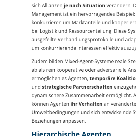
sich Allianzen
je nach Situation
verändern. D
Management ist ein hervorragendes Beispie
konkurrieren um Marktanteile und kooperiere
bei Logistik und Ressourcenteilung. Diese Sy
ausgefeilte Verhandlungsprotokolle und adapt
um konkurrierende Interessen effektiv auszug
Zudem bilden Mixed-Agent-Systeme reale Sz
ab als rein kooperative oder adversarielle Ans
ermöglichen es Agenten,
temporäre Koaliti
und
strategische Partnerschaften
einzugehe
dynamischere Zusammenarbeit ermöglicht.
können Agenten
ihr Verhalten
an verändert
Umweltbedingungen und sich entwickelnde S
Beziehungen anpassen.
Hierarchische Agenten