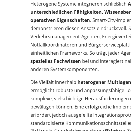
Heterogene Systeme integrieren schließlich
A
unterschiedlichen Fähigkeiten,
Wissensber
operativen Eigenschaften
. Smart-City-Impl
demonstrieren diesen Ansatz eindrucksvoll. 
Verkehrsmanagement-Agenten, Energievertei
Notfallkoordinatoren und Bürgerserviceplatt
einheitlichen Frameworks. So trägt jeder Age
spezielles Fachwissen
bei und interagiert na
anderen Systemkomponenten.
Die Vielfalt innerhalb
heterogener Multiage
ermöglicht robuste und anpassungsfähige Lö
komplexe, vielschichtige Herausforderungen e
bewältigen können. Eine erfolgreiche Implem
erfordert jedoch ausgefeilte Integrationsprot
standardisierte Kommunikationsschnittstelle