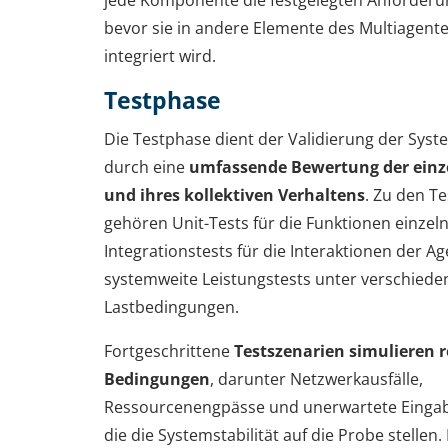
jede Komponente die festgelegten Anforderun
bevor sie in andere Elemente des Multiagen
integriert wird.
Testphase
Die Testphase dient der Validierung der Syst
durch eine
umfassende Bewertung der einz
und ihres kollektiven Verhaltens
. Zu den 
gehören Unit-Tests für die Funktionen einzel
Integrationstests für die Interaktionen der A
systemweite Leistungstests unter verschiede
Lastbedingungen.
Fortgeschrittene
Testszenarien simulieren r
Bedingungen
, darunter Netzwerkausfälle,
Ressourcenengpässe und unerwartete Einga
die die Systemstabilität auf die Probe stellen