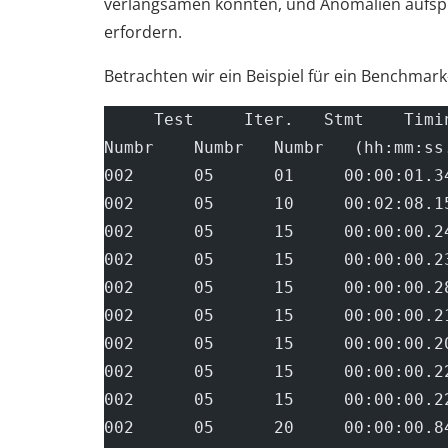
verlangsamen könnten, und Anomalien aufsp
erfordern.
Betrachten wir ein Beispiel für ein Benchmar
     Test     Iter.   Stmt    Timi
Numbr    Numbr   Numbr   (hh:mm:ss
002      05      01     00:00:01.3
002      05      10     00:02:08.1
002      05      15     00:00:00.2
002      05      15     00:00:00.2
002      05      15     00:00:00.2
002      05      15     00:00:00.2
002      05      15     00:00:00.2
002      05      15     00:00:00.2
002      05      15     00:00:00.2
002      05      20     00:00:00.8