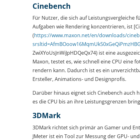
Cinebench
Für Nutzer, die sich auf Leistungsvergleiche f
Aufgaben wie Rendering konzentrieren, ist [C
(
https://www.maxon.net/en/downloads/cine
srsltid=AfmBOoow16MqmUk50xGeQiPmzHBG
ZwiXYoUsJnWiJpHDQeQx74) ist eine ausgezeic
Maxon, testet es, wie schnell eine CPU eine f
rendern kann. Dadurch ist es ein unverzicht
Ersteller, Animations- und Designprofis.
Darüber hinaus eignet sich Cinebench auch h
es die CPU bis an ihre Leistungsgrenzen bring
3DMark
3DMark richtet sich primär an Gamer und Ent
JMeter ist ein Tool zur Messung der GPU- un