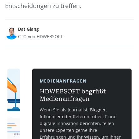
Entscheidungen zu treffen.
Dat Giang
CTO von HDWEBSOFT
MEDIENANFRAGEN
HDWEBSOFT begrüßt
Medienanfragen
Wenn Sie als Journalist, Blogger,
Influencer oder Referent über IT und
digitale Innovation berichten, teilen
unsere Experten gerne ihre
Erfahrungen und ihr Wissen, um Ihnen