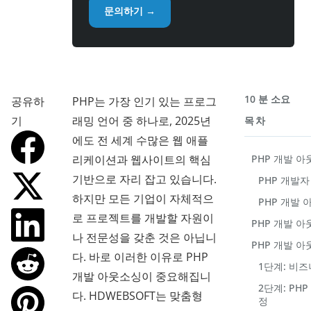
문의하기 →
10 분 소요
공유하
PHP는 가장 인기 있는 프로그
기
래밍 언어 중 하나로, 2025년
목차
에도 전 세계 수많은 웹 애플
리케이션과 웹사이트의 핵심
PHP 개발 
기반으로 자리 잡고 있습니다.
PHP 개발자
하지만 모든 기업이 자체적으
PHP 개발
로 프로젝트를 개발할 자원이
PHP 개발 
나 전문성을 갖춘 것은 아닙니
PHP 개발 아
다. 바로 이러한 이유로 PHP
1단계: 비즈
개발 아웃소싱이 중요해집니
2단계: PH
다. HDWEBSOFT는 맞춤형
정