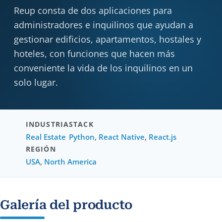
Reup consta de dos aplicaciones para
administradores e inquilinos que ayudan a
gestionar edificios, apartamentos, hostales y
hoteles, con funciones que hacen más
conveniente la vida de los inquilinos en un
solo lugar.
INDUSTRIA
STACK
Real Estate
Python
,
React Native
,
React.js
REGIÓN
USA
,
North America
Galería del producto