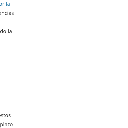
r la
encias
do la
estos
 plazo