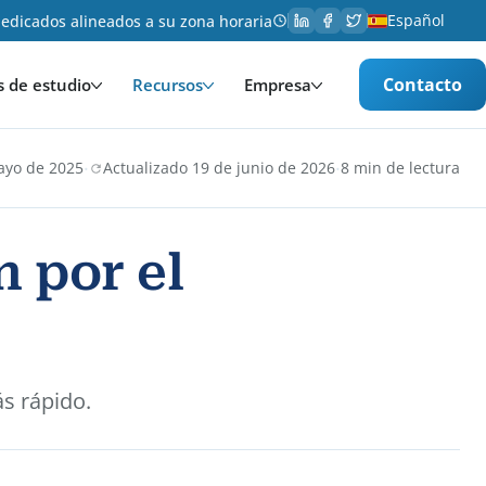
Español
edicados alineados a su zona horaria
Contacto
s de estudio
Recursos
Empresa
·
·
ayo de 2025
Actualizado 19 de junio de 2026
8 min de lectura
 por el
ás rápido.