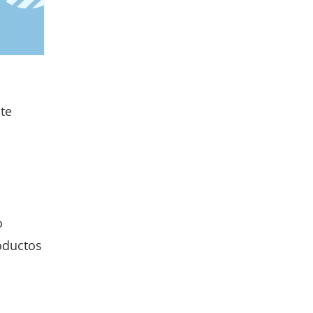
te
o
oductos