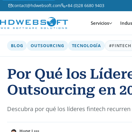
contact@hdwebsoft.com
+84 (0)28 6680 9403
Servicios
Indus
BLOG
OUTSOURCING
TECNOLOGÍA
#FINTECH
Por Qué los Líder
Outsourcing en 20
Descubra por qué los líderes fintech recurren
Hung Luu