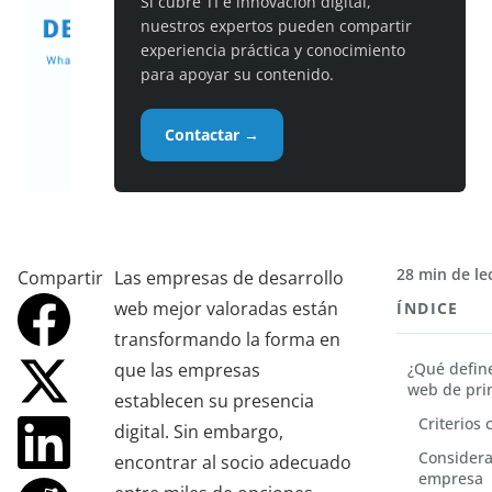
Si cubre TI e innovación digital,
nuestros expertos pueden compartir
experiencia práctica y conocimiento
para apoyar su contenido.
Contactar →
28 min de le
Compartir
Las empresas de desarrollo
web mejor valoradas están
ÍNDICE
transformando la forma en
que las empresas
¿Qué defin
web de pri
establecen su presencia
Criterios 
digital. Sin embargo,
Considera
encontrar al socio adecuado
empresa