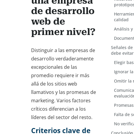
una empresa
prototipo
de desarrollo
Herramien
web de
calidad
Análisis 
primer nivel?
Document
Señales de
Distinguir a las empresas de
debe evitar
desarrollo verdaderamente
Elegir ba
excepcionales de las
Ignorar la
promedio requiere ir más
Omitir la 
allá de los sitios web
Comunicac
llamativos y las promesas de
evaluació
marketing. Varios factores
Promesas 
críticos diferencian a los
Falta de 
líderes del sector del resto.
No verific
Criterios clave de
Conclusión