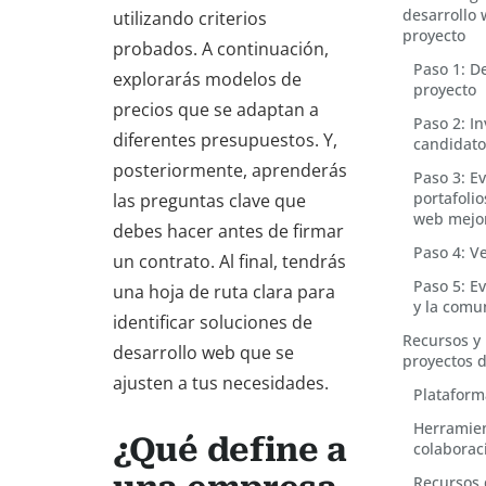
desarrollo
utilizando criterios
proyecto
probados. A continuación,
Paso 1: De
explorarás modelos de
proyecto
precios que se adaptan a
Paso 2: In
diferentes presupuestos. Y,
candidat
posteriormente, aprenderás
Paso 3: E
portafoli
las preguntas clave que
web mejor
debes hacer antes de firmar
Paso 4: Ve
un contrato. Al final, tendrás
Paso 5: Ev
una hoja de ruta clara para
y la comu
identificar soluciones de
Recursos y
desarrollo web que se
proyectos 
ajusten a tus necesidades.
Plataform
Herramien
¿Qué define a
colaborac
Recursos 