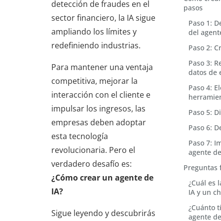
detección de fraudes en el
pasos
sector financiero, la IA sigue
Paso 1: De
ampliando los límites y
del agent
redefiniendo industrias.
Paso 2: C
Paso 3: R
Para mantener una ventaja
datos de 
competitiva, mejorar la
Paso 4: El
interacción con el cliente e
herramien
impulsar los ingresos, las
Paso 5: D
empresas deben adoptar
Paso 6: D
esta tecnología
Paso 7: I
revolucionaria. Pero el
agente de
verdadero desafío es:
Preguntas 
¿Cómo crear un agente de
¿Cuál es 
IA?
IA y un ch
¿Cuánto t
Sigue leyendo y descubrirás
agente de