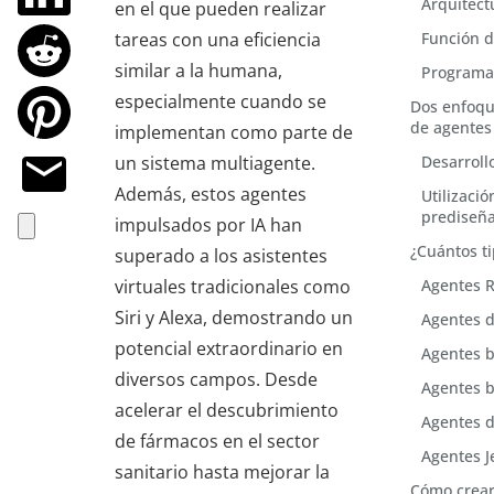
Arquitect
en el que pueden realizar
tareas con una eficiencia
Función d
similar a la humana,
Programac
especialmente cuando se
Dos enfoque
de agentes
implementan como parte de
un sistema multiagente.
Desarroll
Además, estos agentes
Utilizaci
prediseñ
impulsados por IA han
¿Cuántos ti
superado a los asistentes
virtuales tradicionales como
Agentes R
Siri y Alexa, demostrando un
Agentes d
potencial extraordinario en
Agentes b
diversos campos. Desde
Agentes b
acelerar el descubrimiento
Agentes d
de fármacos en el sector
Agentes J
sanitario hasta mejorar la
Cómo crear 