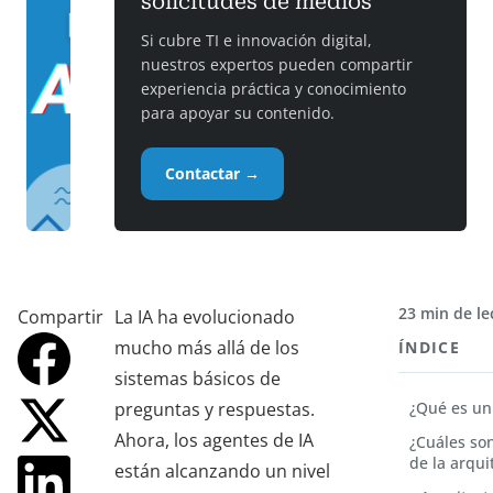
solicitudes de medios
Si cubre TI e innovación digital,
nuestros expertos pueden compartir
experiencia práctica y conocimiento
para apoyar su contenido.
Contactar →
23 min de le
Compartir
La IA ha evolucionado
mucho más allá de los
ÍNDICE
sistemas básicos de
preguntas y respuestas.
¿Qué es un
Ahora, los agentes de IA
¿Cuáles so
de la arqui
están alcanzando un nivel