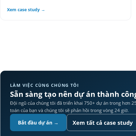
Xem case study →
LÀM VIỆC CÙNG CHÚNG TÔI
Sẵn sàng tạo nên dự án thành công
Đội ngũ của chúng tôi đã triển khai 750+ dự án trong hơn 25
toán của bạn và chúng tôi sẽ phản hồi trong vòng 24 giờ.
Xem tất cả case study
Bắt đầu dự án →