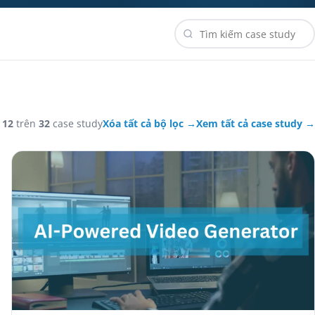
ị
12
trên
32
case study
Xóa tất cả bộ lọc →
Xem tất cả case study →