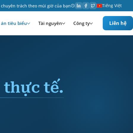
Tiếng Việt
 chuyên trách theo múi giờ của bạn
Liên hệ
án tiêu biểu
Tài nguyên
Công ty
 thực tế.