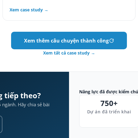
Xem case study →
Xem thêm câu chuyện thành công
Xem tất cả case study →
Năng lực đã được kiểm ch
 tiếp theo?
750+
 ngành. Hãy chia sẻ bài
Dự án đã triển khai