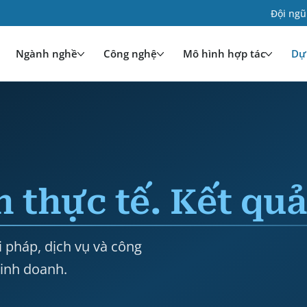
Đội ngũ
Ngành nghề
Công nghệ
Mô hình hợp tác
Dự 
 thực tế. Kết quả
pháp, dịch vụ và công
kinh doanh.