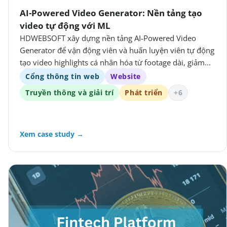
AI-Powered Video Generator: Nền tảng tạo
video tự động với ML
HDWEBSOFT xây dựng nền tảng AI-Powered Video
Generator để vận động viên và huấn luyện viên tự động
tạo video highlights cá nhân hóa từ footage dài, giảm
đáng kể thời gian biên tập thủ công.
Cổng thông tin web
Website
Truyền thông và giải trí
Phát triển
+6
Xem case study →