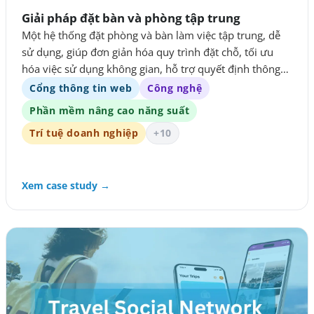
Giải pháp đặt bàn và phòng tập trung
Một hệ thống đặt phòng và bàn làm việc tập trung, dễ
sử dụng, giúp đơn giản hóa quy trình đặt chỗ, tối ưu
hóa việc sử dụng không gian, hỗ trợ quyết định thông
minh hơn nhờ analytics thời gian thực và thúc đẩy môi
Cổng thông tin web
Công nghệ
trường làm việc linh hoạt hơn.
Phần mềm nâng cao năng suất
Trí tuệ doanh nghiệp
+10
Xem case study →