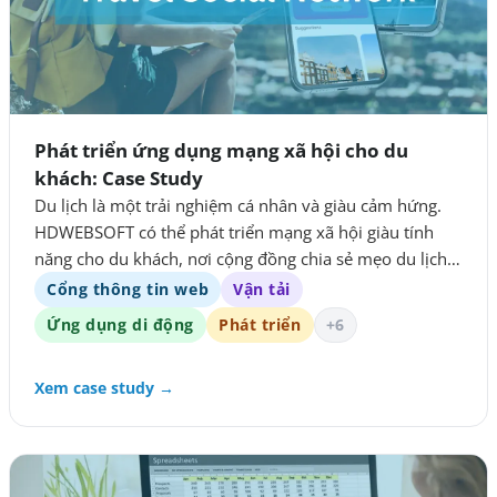
Phát triển ứng dụng mạng xã hội cho du
khách: Case Study
Du lịch là một trải nghiệm cá nhân và giàu cảm hứng.
HDWEBSOFT có thể phát triển mạng xã hội giàu tính
năng cho du khách, nơi cộng đồng chia sẻ mẹo du lịch,
sách hay, công thức, nội dung yêu thích và nhiều khía
Cổng thông tin web
Vận tải
cạnh khác của đời sống.
Ứng dụng di động
Phát triển
+6
Xem case study →