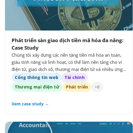
Phát triển sàn giao dịch tiền mã hóa đa năng:
Case Study
Chúng tôi xây dựng các nền tảng tiền mã hóa an toàn,
giàu tính năng và linh hoạt, có thể làm nền tảng cho ví
điện tử, giao dịch số, thương mại điện tử và nhiều ứng
dụng số khác.
Cổng thông tin web
Tài chính
Thương mại điện tử
Phát triển
+8
Xem case study →